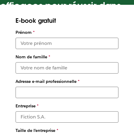
efficaces pour réussir dans
un environnement
E-book gratuit
numérique
Prénom
*
Les meilleurs conseils de responsables commerciaux pour
créer des liens avec vos clients via un canal numérique
Nom de famille
*
Adresse e-mail professionnelle
*
Entreprise
*
Taille de l’entreprise
*