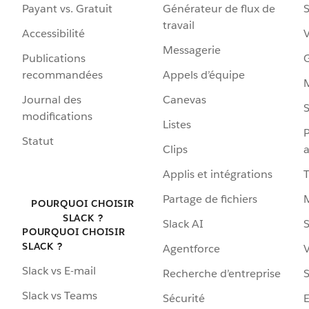
Payant vs. Gratuit
Générateur de flux de
S
travail
Accessibilité
Messagerie
Publications
G
recommandées
Appels d’équipe
Journal des
Canevas
S
modifications
Listes
P
Statut
Clips
a
Applis et intégrations
Partage de fichiers
POURQUOI CHOISIR
SLACK ?
Slack AI
S
POURQUOI CHOISIR
SLACK ?
Agentforce
V
Slack vs E-mail
Recherche d’entreprise
S
Slack vs Teams
Sécurité