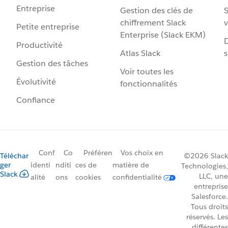
Entreprise
Gestion des clés de
S
chiffrement Slack
v
Petite entreprise
Enterprise (Slack EKM)
D
Productivité
Atlas Slack
s
Gestion des tâches
Voir toutes les
Évolutivité
fonctionnalités
Confiance
Conf
Co
Préféren
Vos choix en
Téléchar
©2026 Slack
ger
identi
nditi
ces de
matière de
Technologies,
Slack
LLC, une
alité
ons
cookies
confidentialité
entreprise
Salesforce.
Tous droits
réservés. Les
différentes