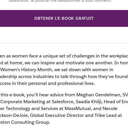
Salesforce. Je pourrai me désabonner à tout moment.
OBTENIR L’E-BOOK GRATUIT
en as women face a unique set of challenges in the workpla
d at home, we can inspire and motivate one another. In ho
 Women’s History Month, we sat down with women in
adership across industries to talk through how they’ve found
ccess in their personal and professional lives.
 this e-book, you’ll hear advice from Meghan Gendelman, S
 Corporate Marketing at Salesforce, Saadia Khilji, Head of En
er Technology and Services at MassMutual, and Necole
ckson-DeJoie, Global Executive Director and Tribe Lead at
ston Consulting Group.