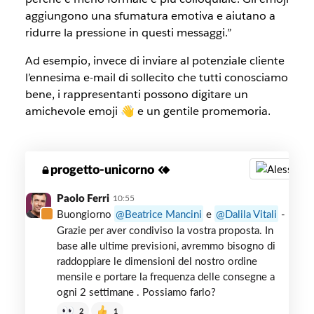
aggiungono una sfumatura emotiva e aiutano a
ridurre la pressione in questi messaggi.”
Ad esempio, invece di inviare al potenziale cliente
l’ennesima e-mail di sollecito che tutti conosciamo
bene, i rappresentanti possono digitare un
amichevole emoji 👋 e un gentile promemoria.
Co-
progetto-unicorno
selling
con
Paolo Ferri
10:55
i
Buongiorno
Beatrice Mancini
e
Dalila Vitali
-
partner
Grazie per aver condiviso la vostra proposta. In
in
base alle ultime previsioni, avremmo bisogno di
un
raddoppiare le dimensioni del nostro ordine
canale
mensile e portare la frequenza delle consegne a
di
ogni 2 settimane . Possiamo farlo?
Slack
2
1