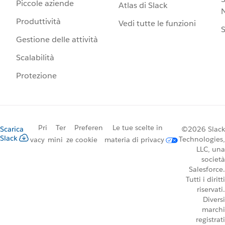
Piccole aziende
Atlas di Slack
N
Produttività
Vedi tutte le funzioni
S
Gestione delle attività
Scalabilità
Protezione
Pri
Ter
Preferen
Le tue scelte in
Scarica
©2026 Slack
Slack
Technologies,
vacy
mini
ze cookie
materia di privacy
LLC, una
società
Salesforce.
Tutti i diritti
riservati.
Diversi
marchi
registrati