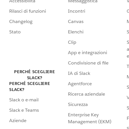
Accessibilità
Messaggistica
Rilasci di funzioni
Incontri
G
Changelog
Canvas
Stato
Elenchi
S
Clip
S
a
App e integrazioni
e
Condivisione di file
PERCHÉ SCEGLIERE
IA di Slack
SLACK?
Agentforce
PERCHÉ SCEGLIERE
S
SLACK?
Ricerca aziendale
V
Slack o e-mail
Sicurezza
S
Slack e Teams
Enterprise Key
Aziende
Management (EKM)
S