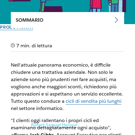
SOMMARIO
PRODUTTIVITÀ
In che modo Slack aiuta a
7 min. di lettura
chiudere le trattative in un
panorama economico
Nell’attuale panorama economico, è difficile
difficile
chiudere una trattativa aziendale. Non solo le
aziende sono più prudenti nel fare acquisti, ma
vogliono anche maggiori sconti, richiedono più
Scopri come i nostri rappresentanti di vendita per grandi
approvazioni e si aspettano un servizio eccellente.
aziende chiudono le trattative più rapidamente con Slack
Tutto questo conduce a
cicli di vendita più lunghi
nel settore informatico.
Il team di Slack
20 gennaio 2023
“I clienti oggi rallentano i propri cicli ed
Illustrazione di
Robert Samuel Hanson
esaminano dettagliatamente ogni acquisto”,
afferma
Jack Gibbs
, Account Executive per clienti