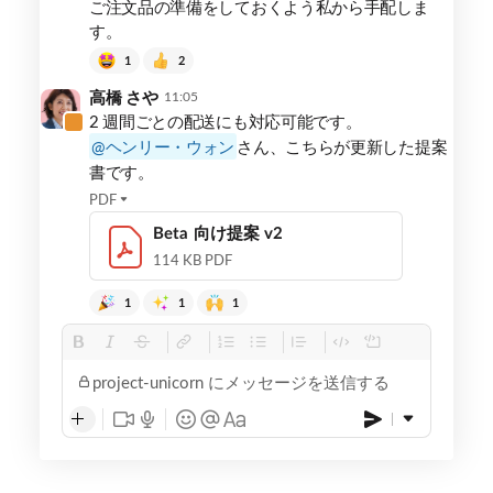
ご注文品の準備をしておくよう私から手配しま
連
す。
携
1
2
高橋 さや
11:05
2 週間ごとの配送にも対応可能です。
ヘンリー・ウォン
さん、こちらが更新した提案
書です。
PDF
Beta 向け提案 v2
114 KB PDF
1
1
1
project-unicorn にメッセージを送信する