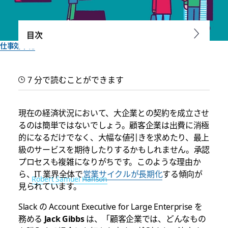
目次
仕事効率化
厳しい経済状況下での営業活
7 分で読むことができます
動に Slack を活用する方法
現在の経済状況において、大企業との契約を成立させ
Slack の大企業担当営業メンバーが実践している、成約をスピ
るのは簡単ではないでしょう。顧客企業は出費に消極
ーディーにまとめる方法とは
的になるだけでなく、大幅な値引きを求めたり、最上
級のサービスを期待したりするかもしれません。承認
Slack チーム一同作成
プロセスも複雑になりがちです。このような理由か
2023年1月20日
ら、IT 業界全体で
営業サイクルが長期化
する傾向が
イラスト:
Robert Samuel Hanson
見られています。
Slack の Account Executive for Large Enterprise を
務める
Jack Gibbs
は、「顧客企業では、どんなもの