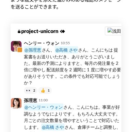
を送ることができます。
Slack
project-unicorn
3
チ
ャ
ヘンリー・ウォン
10:55
ン
孫理恵
さん、
高橋 さや
さん、こんにちは 提
ネ
案書をお送りいただき、ありがとうございまし
ル
た。最新の予測によりますと、毎月の発注量を 2
で
倍に増やし 配送頻度を 2 週間に 1 度に増やす必要
の
がありそうです 。この条件でも対応可能でしょう
パ
か？
ー
2
1
ト
ナ
孫理恵
11:00
ー
ヘンリー・ウォン
さん、こんにちは。事業が好
と
調なようでなによりです 。もちろん大丈夫です。
の
月ごとの注文数量を増やすということで対応いた
営
します。
高橋 さや
さん、倉庫チームと調整し、
業