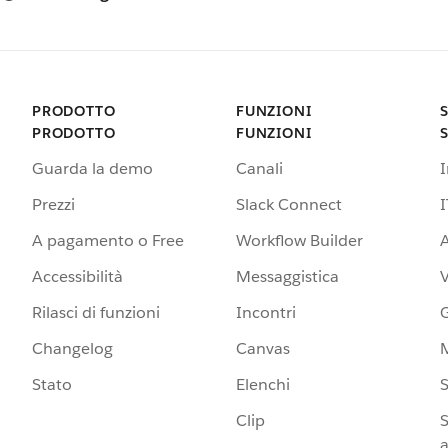
PRODOTTO
FUNZIONI
PRODOTTO
FUNZIONI
Guarda la demo
Canali
Prezzi
Slack Connect
I
A pagamento o Free
Workflow Builder
A
Accessibilità
Messaggistica
Rilasci di funzioni
Incontri
G
Changelog
Canvas
Stato
Elenchi
S
Clip
S
a