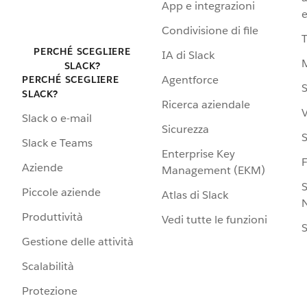
App e integrazioni
e
Condivisione di file
PERCHÉ SCEGLIERE
IA di Slack
SLACK?
Agentforce
PERCHÉ SCEGLIERE
S
SLACK?
Ricerca aziendale
V
Slack o e-mail
Sicurezza
S
Slack e Teams
Enterprise Key
Aziende
Management (EKM)
S
Piccole aziende
Atlas di Slack
N
Produttività
Vedi tutte le funzioni
S
Gestione delle attività
Scalabilità
Protezione