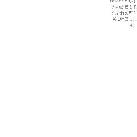
reserved.いず
れの商標もそ
れぞれの所有
者に帰属しま
す。