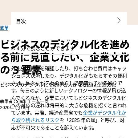
目次
変革
ビジネスのデジタル化を進め
4 分で読むことができます
る前に見直したい、企業文化
の 3 要素
外出先で資料を確認したり、打ち合わせ費用はキャッ
シュレス決済したり。デジタル化がもたらすその便利
さは、私たちが日々の暮らしで実感している通りで
ビジネスのデジタル化を妨げる大きな要因は企業文化
す。毎日のように新しいテクノロジーの情報が飛び込
んでくるなか、企業においてもビジネスのデジタル化
執筆者 : Slack チーム一同
への対応の遅れは将来的に大きな危機を招くと言われ
2020年1月18日
ています。実際、経済産業省でも
企業がデジタル化か
ら取り残されるリスク
を「2025 年の崖」と呼び、対
応が不可欠であることを訴えています。