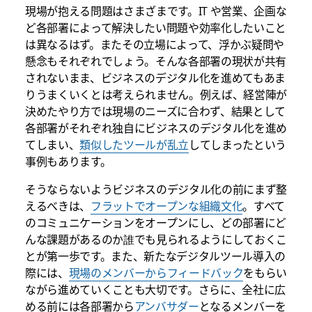
現場が抱える問題はさまざまです。IT や営業、企画な
ど各部署によって解決したい問題や効率化したいこと
は異なるはず。またその立場によって、浮かぶ疑問や
懸念もそれぞれでしょう。そんな各部署の現状が共有
されないまま、ビジネスのデジタル化を進めてもあま
りうまくいくとは考えられません。例えば、経営陣が
決めたやり方では現場のニーズに合わず、結果として
各部署がそれぞれ独自にビジネスのデジタル化を進め
てしまい、
類似したツールが乱立
してしまったという
事例もあります。
そうならないようビジネスのデジタル化の前にまず整
えるべきは、
フラットでオープンな組織文化
。すべて
のコミュニケーションをオープンにし、どの部署にど
んな課題があるのか誰でも見られるようにしておくこ
とが第一歩です。また、新たなデジタルツール導入の
際には、
現場のメンバーからフィードバック
をもらい
ながら進めていくことも大切です。さらに、全社に広
める前には各部署から
アンバサダー
となるメンバーを