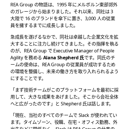
REA Group の物語は、1995 年にメルボルン東部郊外
のガレージから始まりました。それ以来、同社は 3
大陸で 16 のブランドを傘下に置き、3,000 人の従業
員を擁するまでに成長しました。
急成長を遂げるなかで、同社は卓越した企業文化を拡
大することに注力し続けてきました。その指揮を執る
のが、REA Group で Executive Manager of People
Agility を務める
Alana Shepherd 氏
です。同氏のチ
ームの使命は、REA Group の従業員が成功するため
の環境を整備し、未来の働き方を取り入れられるよう
にすることです。
「まず技術チームがこのプラットフォームを最初に採
用して、大きな成果をあげました。そこから会社全体
へと広がったのです」と Shepherd 氏は話します。
「現在、当社のすべてのチームで Slack が使われてい
ます。タイムゾーン、役職、在宅・オフィス勤務、外
出先などに関係なく、Slack は REA Group の仕事の