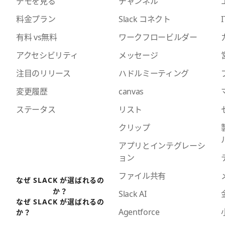
デモを見る
チャンネル
料金プラン
Slack コネクト
I
有料 vs無料
ワークフロービルダー
アクセシビリティ
メッセージ
注目のリリース
ハドルミーティング
変更履歴
canvas
ステータス
リスト
クリップ
アプリとインテグレーシ
ョン
ファイル共有
なぜ SLACK が選ばれるの
か？
Slack AI
なぜ SLACK が選ばれるの
Agentforce
か？