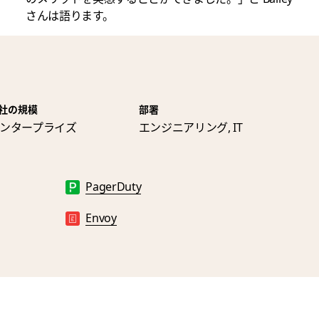
さんは語ります。
社の規模
部署
ンタープライズ
エンジニアリング, IT
PagerDuty
Envoy