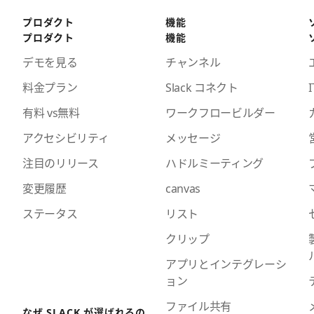
プロダクト
機能
プロダクト
機能
デモを見る
チャンネル
料金プラン
Slack コネクト
I
有料 vs無料
ワークフロービルダー
アクセシビリティ
メッセージ
注目のリリース
ハドルミーティング
変更履歴
canvas
ステータス
リスト
クリップ
アプリとインテグレーシ
ョン
ファイル共有
なぜ SLACK が選ばれるの