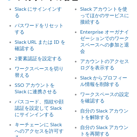
Slack にサインインす
Slack アカウントを使
る
ってほかのサービスに
接続する
パスワードをリセット
する
Enterprise オーガナイ
ゼーションでのワーク
Slack URL または ID を
スペースへの参加と退
確認する
会
2要素認証を設定する
アカウントのアクセス
ログを表示する
ワークスペースを切り
替える
Slack からプロフィー
ル情報を削除する
SSO アカウントを
Slack に連携させる
ワークスペースの設定
を確認する
パスコード、指紋や顔
認証を設定して Slack
自分の Slack アカウン
にサインインする
トを解除する
キーチェーンに Slack
自分の Slack アカウン
へのアクセスを許可す
トを再開する