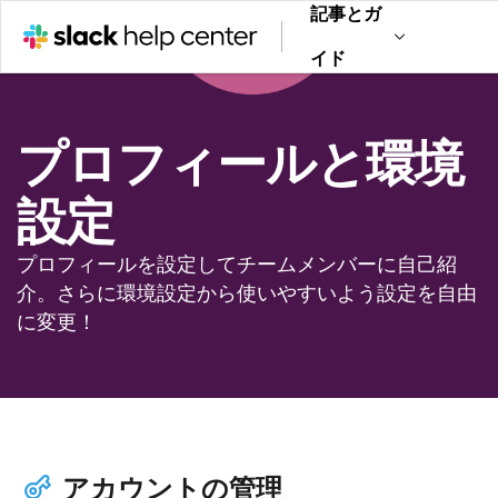
記事とガ
イド
プロフィールと環境
設定
プロフィールを設定してチームメンバーに自己紹
介。さらに環境設定から使いやすいよう設定を自由
に変更！
アカウントの管理