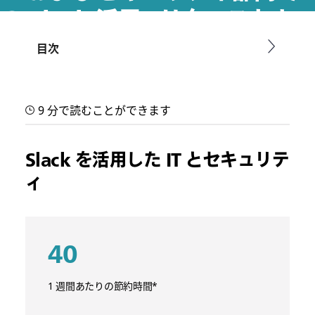
の Slack 活用 : リクエストと
インシデントへの対応を効率
目次
化する 5 つの方法
9 分で読むことができます
このハウツーガイドは、IT およびセキュリティチームが Slack
を活用して緊急対応に使う時間を減らし、イノベーションに使
う時間を増やすのに役立ちます
Slack を活用した IT とセキュリテ
ィ
40
1 週間あたりの節約時間*