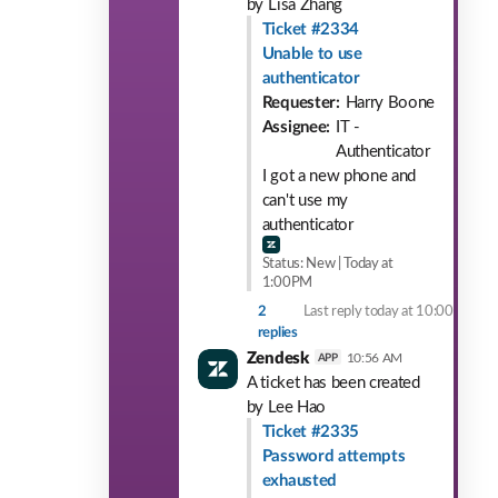
by
Lisa Zhang
Ticket #2334
Unable to use
authenticator
Requester:
Harry Boone
Assignee:
IT -
Authenticator
I got a new phone and
can't use my
authenticator
Status: New | Today at
1:00PM
2
Last reply today at 10:00 AM
replies
Zendesk
10:56 AM
APP
A ticket has been created
by
Lee Hao
Ticket #2335
Password attempts
exhausted