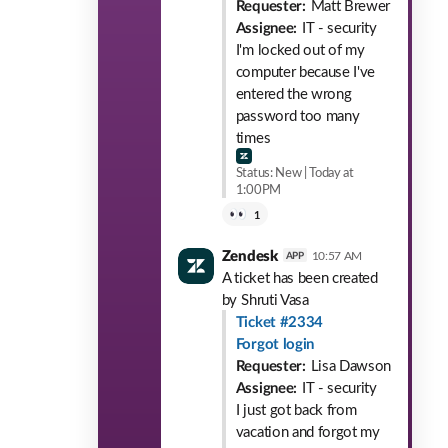
Requester:
Matt Brewer
Assignee:
IT - security
I'm locked out of my
computer because I've
entered the wrong
password too many
times
Status: New | Today at
1:00PM
1
Zendesk
10:57 AM
APP
A ticket has been created
by
Shruti Vasa
Ticket #2334
Forgot login
Requester:
Lisa Dawson
Assignee:
IT - security
I just got back from
vacation and forgot my