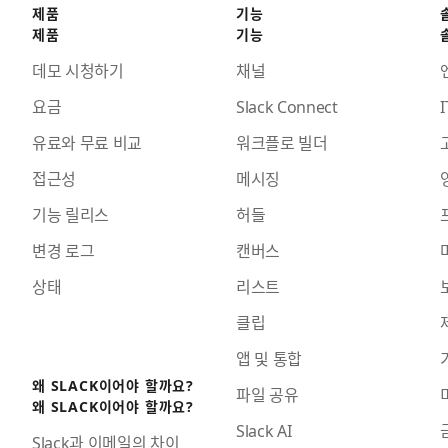
제품
기능
제품
기능
데모 시청하기
채널
요금
Slack Connect
I
유료와 무료 비교
워크플로 빌더
접근성
메시징
기능 릴리스
허들
변경 로그
캔버스
상태
리스트
클립
앱 및 통합
왜 SLACK이어야 할까요?
파일 공유
왜 SLACK이어야 할까요?
Slack AI
Slack과 이메일의 차이