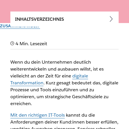
INHALTSVERZEICHNIS
ZUSAMMENARBEIT
In sechs Schritten
4 Min. Lesezeit
Technologien für das
Unternehmenswachstum
Wenn du dein Unternehmen deutlich
implementieren
weiterentwickeln und ausbauen willst, ist es
vielleicht an der Zeit für eine
digitale
Transformation
. Kurz gesagt bedeutet das, digitale
Mithilfe dieser grundlegenden Strategien kannst du die
Prozesse und Tools einzuführen und zu
richtigen technischen Tools bestimmen und so dein
optimieren, um strategische Geschäftsziele zu
Unternehmen voranbringen
erreichen.
Vom Slack-Team
Mit den richtigen IT-Tools
kannst du die
30. September 2025
Anforderungen deiner Kund:innen besser erfüllen,
unnötige Ausgaben einsparen, Services schneller