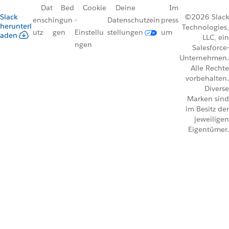
Dat
Bed
Cookie
Deine
Im
Slack
©2026 Slack
ensch
ingun
-
Datenschutzein
press
herunterl
Technologies,
utz
gen
Einstellu
stellungen
um
aden
LLC, ein
ngen
Salesforce-
Unternehmen.
Alle Rechte
vorbehalten.
Diverse
Marken sind
im Besitz der
jeweiligen
Eigentümer.