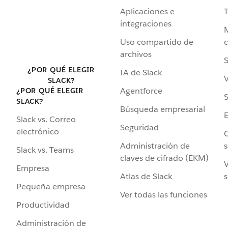
Aplicaciones e
integraciones
Uso compartido de
archivos
S
¿POR QUÉ ELEGIR
IA de Slack
V
SLACK?
Agentforce
¿POR QUÉ ELEGIR
S
SLACK?
Búsqueda empresarial
Slack vs. Correo
Seguridad
electrónico
C
Administración de
s
Slack vs. Teams
claves de cifrado (EKM)
V
Empresa
Atlas de Slack
s
Pequeña empresa
Ver todas las funciones
Productividad
Administración de