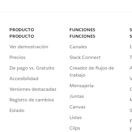
PRODUCTO
FUNCIONES
PRODUCTO
FUNCIONES
Ver demostración
Canales
I
Precios
Slack Connect
T
De pago vs. Gratuito
Creador de flujos de
A
trabajo
Accesibilidad
Mensajería
Versiones destacadas
G
Juntas
Registro de cambios
Canvas
Estado
Listas
F
Clips
y