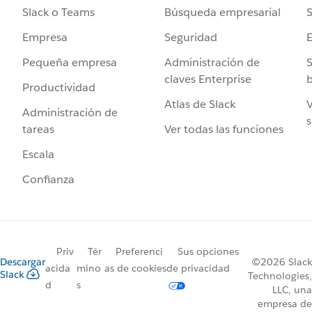
Búsqueda empresarial
S
Slack o Teams
Seguridad
Empresa
Administración de
S
Pequeña empresa
claves Enterprise
b
Productividad
Atlas de Slack
V
Administración de
s
Ver todas las funciones
tareas
Escala
Confianza
Priv
Tér
Preferenci
Sus opciones
Descargar
©2026 Slack
acida
mino
as de cookies
de privacidad
Slack
Technologies,
d
s
LLC, una
empresa de