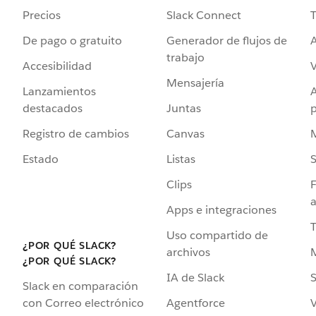
Precios
Slack Connect
T
De pago o gratuito
Generador de flujos de
A
trabajo
Accesibilidad
Mensajería
Lanzamientos
destacados
Juntas
Registro de cambios
Canvas
Estado
Listas
Clips
F
a
Apps e integraciones
Uso compartido de
¿POR QUÉ SLACK?
archivos
¿POR QUÉ SLACK?
IA de Slack
S
Slack en comparación
Agentforce
V
con Correo electrónico