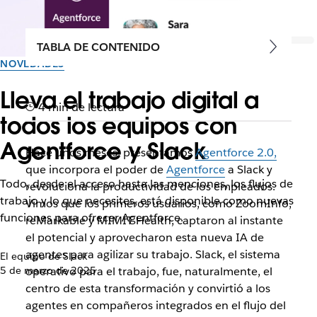
TABLA DE CONTENIDO
NOVEDADES
Lleva el trabajo digital a
4 min de lectura
todos los equipos con
Agentforce y Slack
Hace unos meses, presentamos
Agentforce 2.0,
que incorpora el poder de
Agentforce
a Slack y
Todo, desde el acceso hasta las menciones, los flujos de
revoluciona la productividad de los empleados.
trabajo y lo que necesites, está disponible como nuevas
Vimos que los primeros usuarios, como ZoomInfo,
funciones para ofrecer Agentforce.
reMarkable y MIMIT Health, captaron al instante
el potencial y aprovecharon esta nueva IA de
agentes para agilizar su trabajo. Slack, el sistema
El equipo de Slack
5 de marzo de 2025
operativo para el trabajo, fue, naturalmente, el
centro de esta transformación y convirtió a los
agentes en compañeros integrados en el flujo del