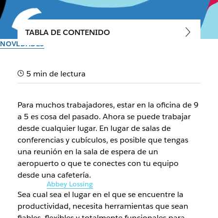
TABLA DE CONTENIDO
NOVEDADES
Un nuevo aspecto y mejor
5 min de lectura
funcionalidad de la
aplicación Slack para iPad
Para muchos trabajadores, estar en la oficina de 9
a 5 es cosa del pasado. Ahora se puede trabajar
Presentamos formas de ayudarte a mantener tu
desde cualquier lugar. En lugar de salas de
producción, organización y conexión desde cualquier lugar
conferencias y cubículos, es posible que tengas
una reunión en la sala de espera de un
aeropuerto o que te conectes con tu equipo
Autor: Andrew Dudley
16 de marzo de 2022
desde una cafetería.
Ilustración de
Abbey Lossing
Sea cual sea el lugar en el que se encuentre la
productividad, necesita herramientas que sean
fiables, flexibles y totalmente funcionales para