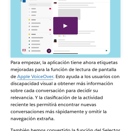
en
la
aplicación
slack
ipad
para
la
accesibilidad
Para empezar, la aplicación tiene ahora etiquetas
mejoradas para la función de lectura de pantalla
de
Apple VoiceOver
. Esto ayuda a los usuarios con
discapacidad visual a obtener más información
sobre cada conversación para decidir su
relevancia. Y la clasificación de la actividad
reciente les permitirá encontrar nuevas
conversaciones más rápidamente y omitir la
navegación extraña.
También hemos convertido la función del Selector