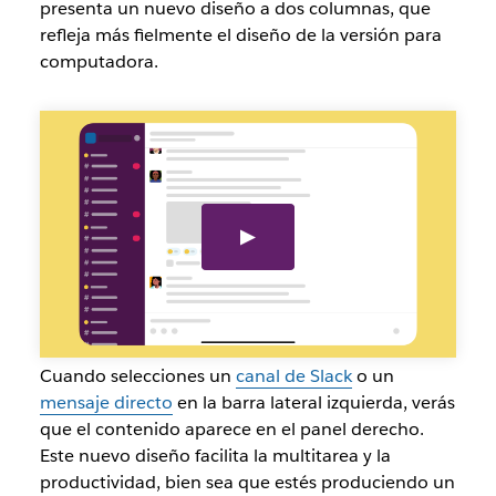
presenta un nuevo diseño a dos columnas, que
refleja más fielmente el diseño de la versión para
computadora.
nuevo
diseño
de
dos
columnas
para
la
aplicación
slack
ipad
Cuando selecciones un
canal de Slack
o un
mensaje directo
en la barra lateral izquierda, verás
que el contenido aparece en el panel derecho.
Este nuevo diseño facilita la multitarea y la
productividad, bien sea que estés produciendo un