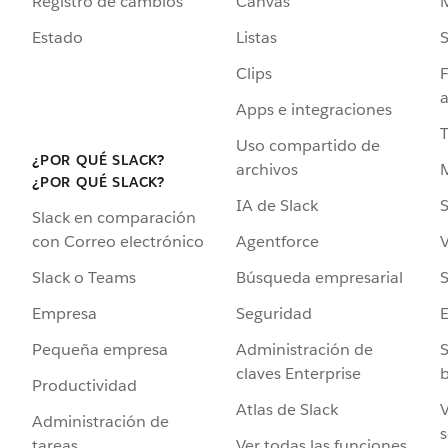
Registro de cambios
Canvas
Estado
Listas
Clips
F
a
Apps e integraciones
Uso compartido de
¿POR QUÉ SLACK?
archivos
¿POR QUÉ SLACK?
IA de Slack
S
Slack en comparación
Agentforce
V
con Correo electrónico
Búsqueda empresarial
S
Slack o Teams
Seguridad
Empresa
Administración de
S
Pequeña empresa
claves Enterprise
b
Productividad
Atlas de Slack
V
Administración de
s
Ver todas las funciones
tareas