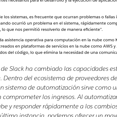
s necesarios para el desarrollo y la ejecución de aplicacion
 los sistemas, es frecuente que ocurran problemas o fallas in
ando ocurrió un problema en el sistema, rápidamente compar
, lo que nos permitió resolverlo de manera eficiente”.
nda asistencia operativa para computación en la nube como 
reados en plataformas de servicios en la nube como AWS y 
tados del código, lo que elimina la necesidad de una comunica
 de Slack ha cambiado las capacidades est
 Dentro del ecosistema de proveedores de 
un sistema de automatización sirve como 
in comprometer los ingresos. Al automatizar
nube y responder rápidamente a los cambio
última instancia, podemos ofrecer un mayo