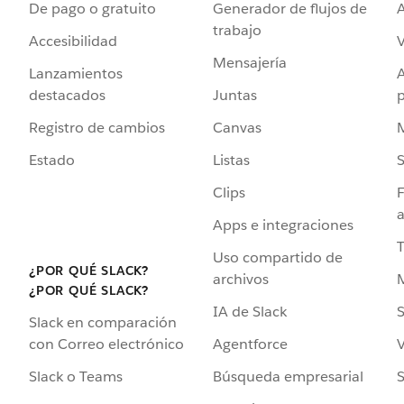
De pago o gratuito
Generador de flujos de
A
trabajo
Accesibilidad
Mensajería
Lanzamientos
destacados
Juntas
Registro de cambios
Canvas
Estado
Listas
Clips
F
a
Apps e integraciones
Uso compartido de
¿POR QUÉ SLACK?
archivos
¿POR QUÉ SLACK?
IA de Slack
S
Slack en comparación
Agentforce
V
con Correo electrónico
Búsqueda empresarial
S
Slack o Teams