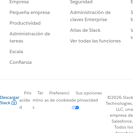
Seguridad
Empresa
Administración de
S
Pequeña empresa
claves Enterprise
b
Productividad
Atlas de Slack
V
Administración de
s
Ver todas las funciones
tareas
Escala
Confianza
Priv
Tér
Preferenci
Sus opciones
Descargar
©2026 Slack
acida
mino
as de cookies
de privacidad
Slack
Technologies,
d
s
LLC, una
empresa de
Salesforce.
Todos los