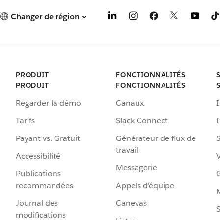
Changer de région
PRODUIT
FONCTIONNALITÉS
PRODUIT
FONCTIONNALITÉS
Regarder la démo
Canaux
I
Tarifs
Slack Connect
Payant vs. Gratuit
Générateur de flux de
S
travail
Accessibilité
Messagerie
Publications
G
recommandées
Appels d’équipe
Journal des
Canevas
S
modifications