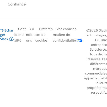
Confiance
Conf
Co
Préféren
Vos choix en
Téléchar
©2026 Slack
ger
identi
nditi
ces de
matière de
Technologies,
Slack
LLC, une
alité
ons
cookies
confidentialité
entreprise
Salesforce.
Tous droits
réservés. Les
différentes
marques
commerciales
appartiennent
à leurs
propriétaires
respectifs.