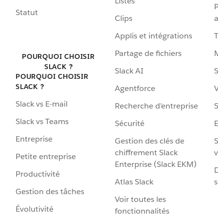
Listes
P
Statut
Clips
a
Applis et intégrations
Partage de fichiers
POURQUOI CHOISIR
SLACK ?
Slack AI
S
POURQUOI CHOISIR
SLACK ?
Agentforce
V
Slack vs E-mail
Recherche d’entreprise
S
Slack vs Teams
Sécurité
Entreprise
Gestion des clés de
S
chiffrement Slack
v
Petite entreprise
Enterprise (Slack EKM)
D
Productivité
Atlas Slack
s
Gestion des tâches
Voir toutes les
Évolutivité
fonctionnalités