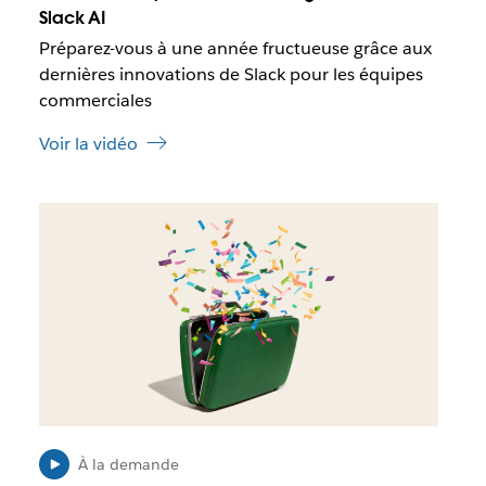
u
Slack AI
e
Préparez-vous à une année fructueuse grâce aux
c
e
dernières innovations de Slack pour les équipes
l
commerciales
i
e
Voir la vidéo
n
s
’
I
o
l
u
e
v
s
r
t
e
p
d
o
a
s
n
s
s
i
u
b
n
l
À la demande
n