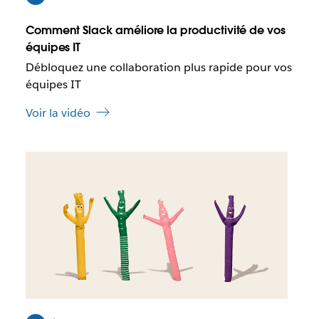
e
n
q
n
Comment Slack améliore la productivité de vos
u
o
équipes IT
e
u
Débloquez une collaboration plus rapide pour vos
c
v
e
équipes IT
e
l
l
Voir la vidéo
i
o
e
n
n
g
I
s
l
l
’
e
e
o
t
s
u
t
v
p
r
o
e
s
d
s
a
i
n
b
s