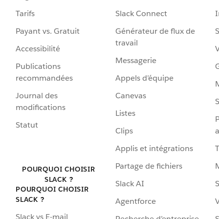
Tarifs
Slack Connect
Payant vs. Gratuit
Générateur de flux de
S
travail
Accessibilité
Messagerie
Publications
G
recommandées
Appels d’équipe
Journal des
Canevas
S
modifications
Listes
P
Statut
Clips
a
Applis et intégrations
Partage de fichiers
POURQUOI CHOISIR
SLACK ?
Slack AI
S
POURQUOI CHOISIR
SLACK ?
Agentforce
V
Slack vs E-mail
Recherche d’entreprise
S