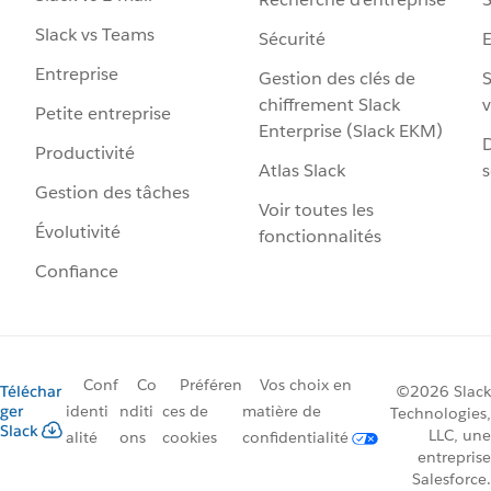
Slack vs Teams
Sécurité
Entreprise
Gestion des clés de
S
chiffrement Slack
v
Petite entreprise
Enterprise (Slack EKM)
D
Productivité
Atlas Slack
s
Gestion des tâches
Voir toutes les
Évolutivité
fonctionnalités
Confiance
Conf
Co
Préféren
Vos choix en
Téléchar
©2026 Slack
ger
identi
nditi
ces de
matière de
Technologies,
Slack
LLC, une
alité
ons
cookies
confidentialité
entreprise
Salesforce.