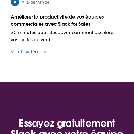
l
u
À la demande
e
n
q
n
Améliorer la productivité de vos équipes
u
o
commerciales avec Slack for Sales
e
u
30 minutes pour découvrir comment accélérer
c
v
e
vos cycles de vente.
e
l
l
Voir la vidéo
i
o
e
n
n
g
s
l
’
e
o
t
u
v
r
e
d
Essayez gratuitement
a
n
Slack avec votre équipe
s