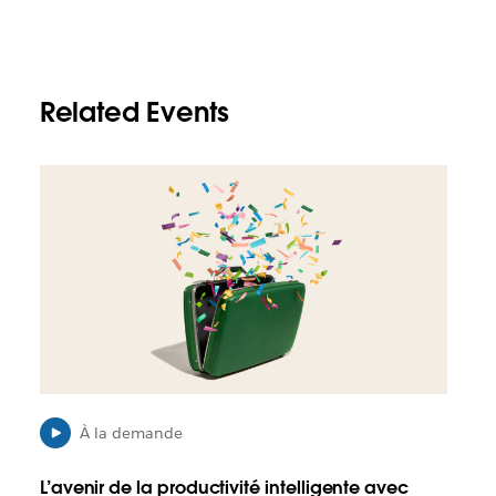
Related Events
I
l
e
s
t
p
o
s
s
i
b
l
À la demande
e
q
L’avenir de la productivité intelligente avec