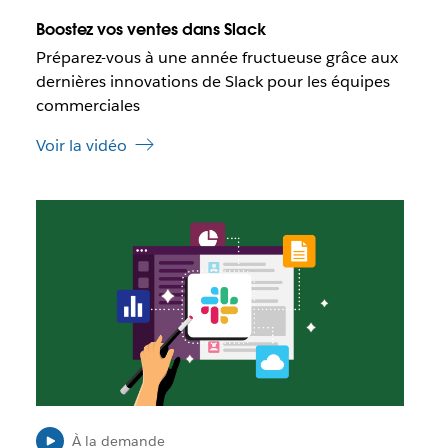
e
o
q
Boostez vos ventes dans Slack
u
u
Préparez-vous à une année fructueuse grâce aux
v
e
dernières innovations de Slack pour les équipes
e
c
l
e
commerciales
o
l
n
Voir la vidéo
i
g
e
l
n
e
I
s
t
l
’
e
o
s
u
t
v
p
r
o
e
s
d
s
a
i
n
b
s
l
u
À la demande