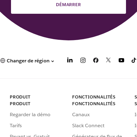
DÉMARRER
Changer de région
PRODUIT
FONCTIONNALITÉS
PRODUIT
FONCTIONNALITÉS
Regarder la démo
Canaux
I
Tarifs
Slack Connect
Payant vs. Gratuit
Générateur de flux de
S