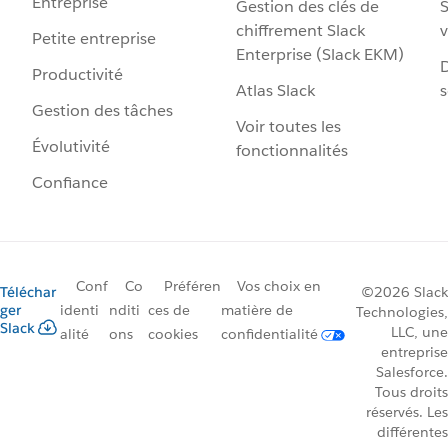
Entreprise
Gestion des clés de
S
chiffrement Slack
v
Petite entreprise
Enterprise (Slack EKM)
D
Productivité
Atlas Slack
s
Gestion des tâches
Voir toutes les
Évolutivité
fonctionnalités
Confiance
Conf
Co
Préféren
Vos choix en
Téléchar
©2026 Slack
ger
identi
nditi
ces de
matière de
Technologies,
Slack
LLC, une
alité
ons
cookies
confidentialité
entreprise
Salesforce.
Tous droits
réservés. Les
différentes