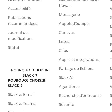
travail
Accessibilité
Messagerie
Publications
G
recommandées
Appels d’équipe
Journal des
Canevas
S
modifications
Listes
P
Statut
Clips
a
Applis et intégrations
Partage de fichiers
POURQUOI CHOISIR
SLACK ?
Slack AI
S
POURQUOI CHOISIR
SLACK ?
Agentforce
V
Slack vs E-mail
Recherche d’entreprise
S
Slack vs Teams
Sécurité