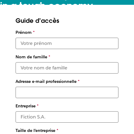
in a tough economy
Learn how our enterprise sales reps close deals faster with
Guide d’accès
Slack
Prénom
*
Illustration par
Robert Samuel Hanson
Nom de famille
*
Adresse e-mail professionnelle
*
Entreprise
*
Taille de l’entreprise
*