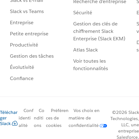
Slack vs E-mail
Recherche d’entreprise
S
Slack vs Teams
Sécurité
Entreprise
Gestion des clés de
S
chiffrement Slack
v
Petite entreprise
Enterprise (Slack EKM)
D
Productivité
Atlas Slack
s
Gestion des tâches
Voir toutes les
Évolutivité
fonctionnalités
Confiance
Conf
Co
Préféren
Vos choix en
Téléchar
©2026 Slack
ger
identi
nditi
ces de
matière de
Technologies,
Slack
LLC, une
alité
ons
cookies
confidentialité
entreprise
Salesforce.