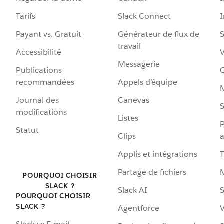
Tarifs
Slack Connect
Payant vs. Gratuit
Générateur de flux de
S
travail
Accessibilité
Messagerie
Publications
G
recommandées
Appels d’équipe
Journal des
Canevas
S
modifications
Listes
P
Statut
Clips
a
Applis et intégrations
Partage de fichiers
POURQUOI CHOISIR
SLACK ?
Slack AI
S
POURQUOI CHOISIR
SLACK ?
Agentforce
V