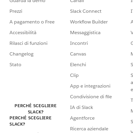
Guarda la demo
Canali
Prezzi
Slack Connect
I
A pagamento o Free
Workflow Builder
A
Accessibilità
Messaggistica
Rilasci di funzioni
Incontri
G
Changelog
Canvas
Stato
Elenchi
S
Clip
S
a
App e integrazioni
e
Condivisione di file
PERCHÉ SCEGLIERE
IA di Slack
SLACK?
Agentforce
PERCHÉ SCEGLIERE
S
SLACK?
Ricerca aziendale
V