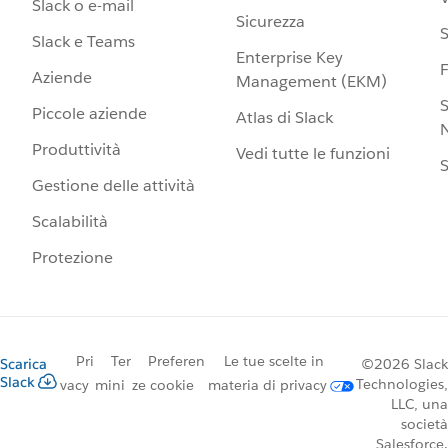
Slack o e-mail
Sicurezza
S
Slack e Teams
Enterprise Key
Aziende
Management (EKM)
S
Piccole aziende
Atlas di Slack
N
Produttività
Vedi tutte le funzioni
S
Gestione delle attività
Scalabilità
Protezione
Pri
Ter
Preferen
Le tue scelte in
Scarica
©2026 Slack
Slack
Technologies,
vacy
mini
ze cookie
materia di privacy
LLC, una
società
Salesforce.