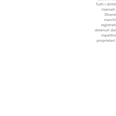
Tutti i diritti
riservati.
Diversi
marchi
registrati
detenuti dai
rispettivi
proprietari.