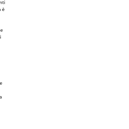
nti
 è
ue
i
le
a