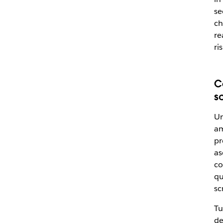
se
ch
re
ri
C
sc
Un
am
pr
as
co
qu
sc
Tu
de