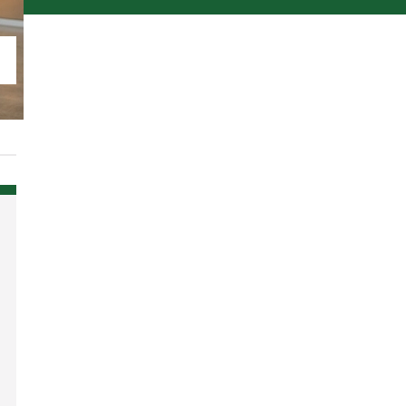
rona
n