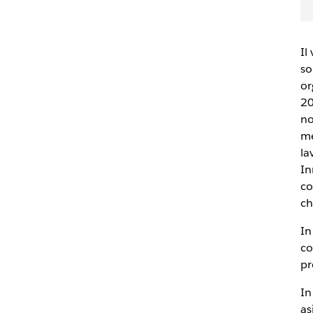
Il
so
or
20
no
me
la
In
co
ch
In
co
pr
In
as