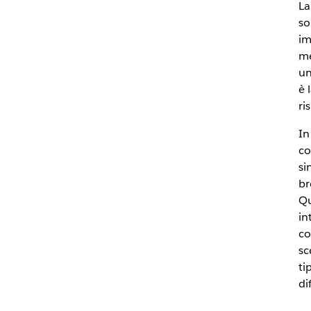
La
so
im
me
un
è 
ri
In
co
si
br
Qu
in
co
sc
ti
di