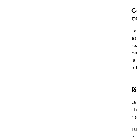
C
c
La
as
re
pa
la
in
R
Un
ch
ri
Tu
in