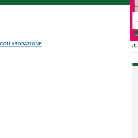
COLLABORAZIONE
Differenze tra la comuni
Il team di Slack
17 aprile 2023