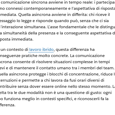
 comunicazione sincrona avviene in tempo reale: i partecipa
no connessi contemporaneamente e l’aspettativa di risposta
mediata. Quella asincrona avviene in differita: chi riceve il
ssaggio lo legge e risponde quando può, senza che ci sia
’interazione simultanea. L’asse fondamentale che le disting
la simultaneità della presenza e la conseguente aspettativa d
sposta immediata.
 un contesto di
lavoro ibrido
, questa differenza ha
nseguenze pratiche molto concrete. La comunicazione
ncrona consente di risolvere situazioni complesse in tempi
evi e di mantenere il contatto umano tra i membri del team.
ella asincrona protegge i blocchi di concentrazione, riduce 
terruzioni e permette a chi lavora da fusi orari diversi di
ntribuire senza dover essere online nello stesso momento. L
elta tra le due modalità non è una questione di gusto: ogni
po funziona meglio in contesti specifici, e riconoscerli fa la
fferenza.