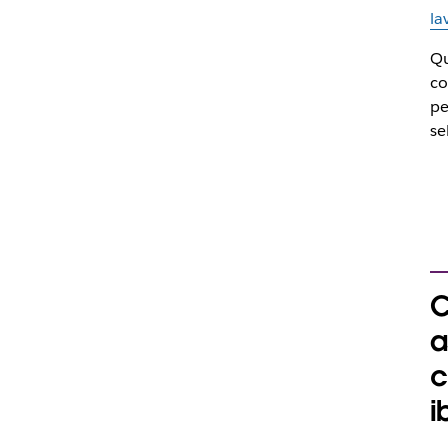
la
Qu
co
pe
se
C
a
c
i