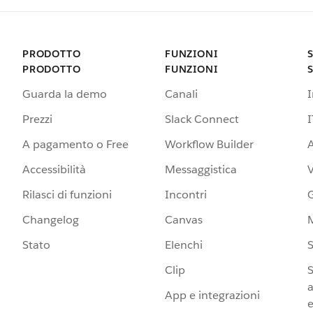
PRODOTTO
FUNZIONI
PRODOTTO
FUNZIONI
Guarda la demo
Canali
Prezzi
Slack Connect
I
A pagamento o Free
Workflow Builder
A
Accessibilità
Messaggistica
Rilasci di funzioni
Incontri
G
Changelog
Canvas
Stato
Elenchi
S
Clip
S
a
App e integrazioni
e