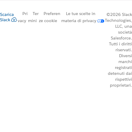
Pri
Ter
Preferen
Le tue scelte in
Scarica
©2026 Slack
Slack
Technologies,
vacy
mini
ze cookie
materia di privacy
LLC, una
società
Salesforce.
Tutti i diritti
riservati.
Diversi
marchi
registrati
detenuti dai
rispettivi
proprietari.