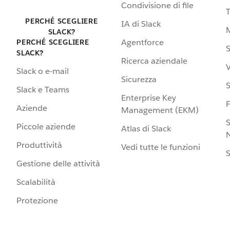
Condivisione di file
PERCHÉ SCEGLIERE
IA di Slack
SLACK?
Agentforce
PERCHÉ SCEGLIERE
S
SLACK?
Ricerca aziendale
V
Slack o e-mail
Sicurezza
S
Slack e Teams
Enterprise Key
Aziende
Management (EKM)
S
Piccole aziende
Atlas di Slack
N
Produttività
Vedi tutte le funzioni
S
Gestione delle attività
Scalabilità
Protezione