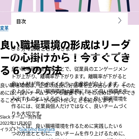
目次
変革
良い職場環境の形成はリーダ
8 分で読むことができます
ーの心掛けから！今すぐでき
る 6 つの方法
良い職場環境を作ることで、従業員のエンゲージメン
トが上がり、離職率が下がります。離職率が下がると
良い人材が育ちやすくなり、生産性が向上します。こ
良い職場環境は、企業の成長に好循環を生み出します。そのた
のように、良い職場環境は業務において良い循環を生
めには、良いチームづくりも重要です。そのために今すぐでき
み出すものといえるでしょう。また、良い職場環境を
ることや、リーダーが心掛けたいことを紹介します。
作るには、従業員個人だけではなく、良いチームづく
りも大切です。
Slack チーム一同作成
2022年11月30日
ここでは、良い職場環境を作るために実践したい 6
イラスト:
Giacomo Bagnara
つの方法とともに、良いチームを作り上げるために、