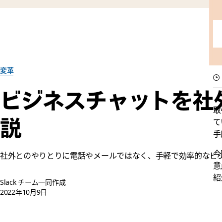
変革
ビジネスチャットを社
取
説
て
手
今
社外とのやりとりに電話やメールではなく、手軽で効率的なビ
意
紹
Slack チーム一同作成
2022年10月9日