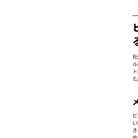
社
ル
ト
た
ビ
い
き
挨