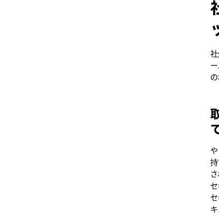
社
ー
の
や
持
さ
セ
セ
キ