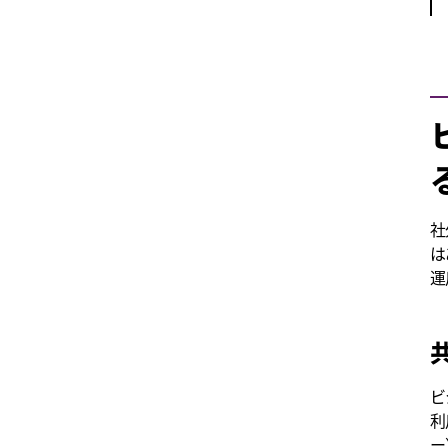
社
は
運
ビ
利
ー