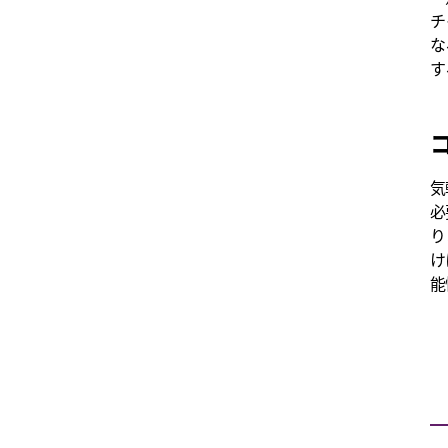
チ
な
す
気
必
り
け
能