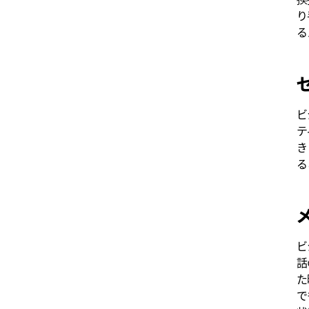
り
る
ビ
テ
き
る
ビ
話
た
で