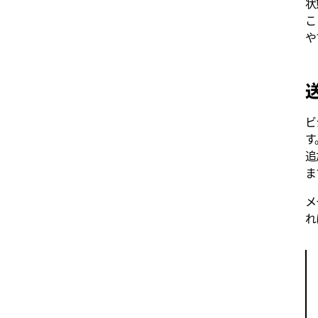
状
こ
や
ビ
す
追
ま
メ
れ