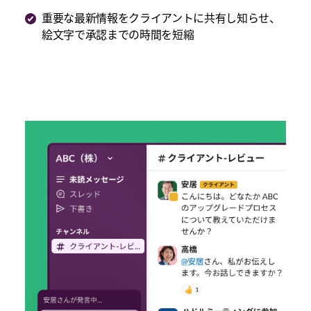
年
年
年
重要な最新情報をクライアントに共有し知らせ、
11
11
11
絵文字で承認までの時間を短縮
月）。
月）。
月）。