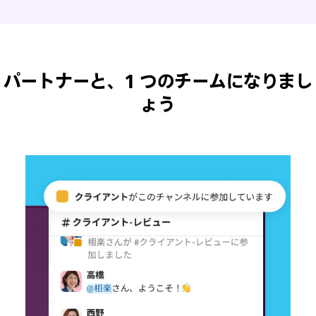
ト
ト
ト
ラ
ラ
ラ
リ
リ
リ
ア、
ア、
ア、
カ
カ
カ
パートナーと、1 つのチームになりまし
ナ
ナ
ナ
ダ
ダ
ダ
ょう
に
に
に
お
お
お
け
け
け
る
る
る
毎
毎
毎
週
週
週
の
の
の
Slack
Slack
Slack
ユ
ユ
ユ
ー
ー
ー
ザ
ザ
ザ
ー
ー
ー
へ
へ
へ
の
の
の
ア
ア
ア