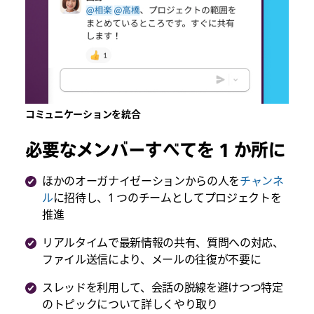
ン
ン
ン
ケ
ケ
ケ
ー
ー
ー
ト
ト
ト
回
回
回
答
答
答
数
数
数
1,456
1,456
1,456
コミュニケーションを統合
に
に
に
基
基
基
づ
づ
づ
必要なメンバーすべてを 1 か所に
く
く
く
（許
（許
（許
ほかのオーガナイゼーションからの人を
チャンネ
容
容
容
ル
に招待し、1 つのチームとしてプロジェクトを
誤
誤
誤
差
差
差
推進
±2%、
±2%、
±2%、
信
信
信
リアルタイムで最新情報の共有、質問への対応、
頼
頼
頼
ファイル送信により、メールの往復が不要に
区
区
区
間
間
間
スレッドを利用して、会話の脱線を避けつつ特定
95%）
95%）
95%）
のトピックについて詳しくやり取り
（2022
（2022
（202