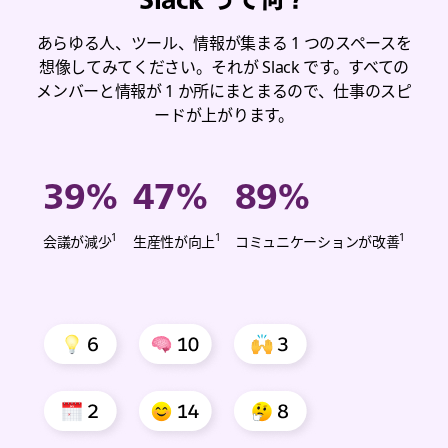
あらゆる人、ツール、情報が集まる 1 つのスペースを
想像してみてください。それが Slack です。すべての
メンバーと情報が 1 か所にまとまるので、仕事のスピ
ードが上がります。
39%
47%
89%
1
1
1
加
加
加
会議が減少
生産性が向上
コミュニケーションが改善
重
重
重
平
平
平
均。
均。
均。
米
米
米
国、
国、
国、
英
英
英
国、
国、
国、
オ
オ
オ
ー
ー
ー
ス
ス
ス