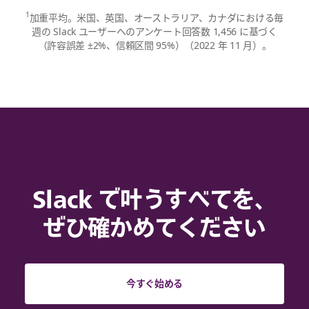
1
加重平均。米国、英国、オーストラリア、カナダにおける毎
週の Slack ユーザーへのアンケート回答数 1,456 に基づく
（許容誤差 ±2%、信頼区間 95%）（2022 年 11 月）。
Slack で叶うすべてを、
ぜひ確かめてください
今すぐ始める