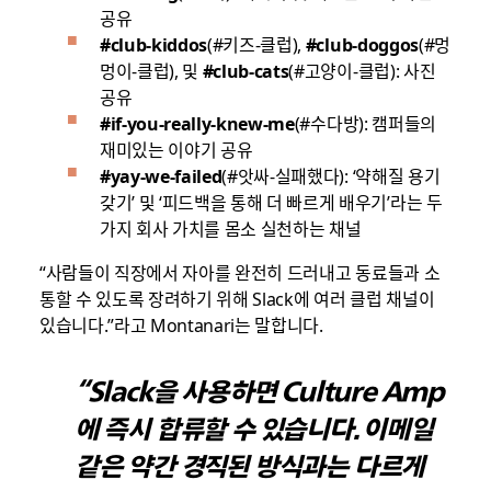
공유
#club-kiddos
(#키즈-클럽),
#club-doggos
(#멍
멍이-클럽), 및
#club-cats
(#고양이-클럽): 사진
공유
#if-you-really-knew-me
(#수다방): 캠퍼들의
재미있는 이야기 공유
#yay-we-failed
(#앗싸-실패했다): ‘약해질 용기
갖기’ 및 ‘피드백을 통해 더 빠르게 배우기’라는 두
가지 회사 가치를 몸소 실천하는 채널
“사람들이 직장에서 자아를 완전히 드러내고 동료들과 소
통할 수 있도록 장려하기 위해 Slack에 여러 클럽 채널이
있습니다.”라고 Montanari는 말합니다.
“Slack을 사용하면 Culture Amp
에 즉시 합류할 수 있습니다. 이메일
같은 약간 경직된 방식과는 다르게