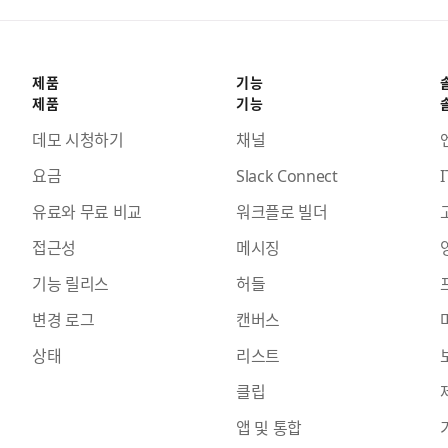
제품
기능
제품
기능
데모 시청하기
채널
요금
Slack Connect
I
유료와 무료 비교
워크플로 빌더
접근성
메시징
기능 릴리스
허들
변경 로그
캔버스
상태
리스트
클립
앱 및 통합