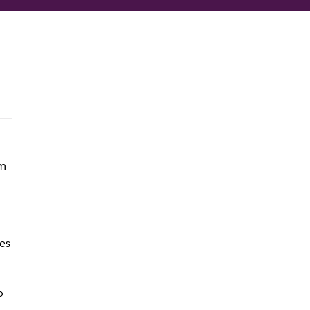
um
es
o