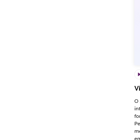
V
O 
in
fo
Pe
me
em