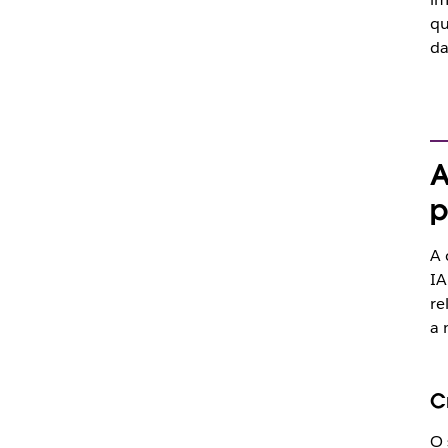
qu
da
A
p
A 
IA
re
a 
C
O 