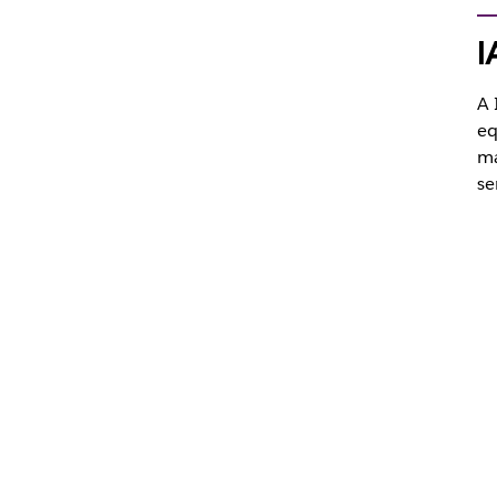
I
A 
eq
ma
se