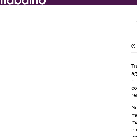
trabalho
Criado pela equipe do Slack
28 de fevereiro de 2026
Tr
ag
no
co
re
Ne
ma
ma
en
im