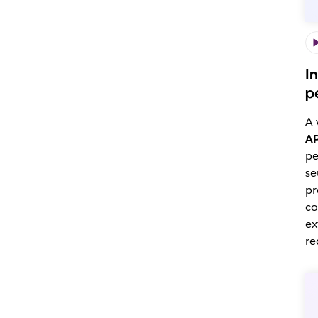
I
p
A 
AP
pe
se
pr
co
ex
re