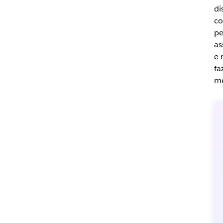
di
co
pe
as
e 
fa
me