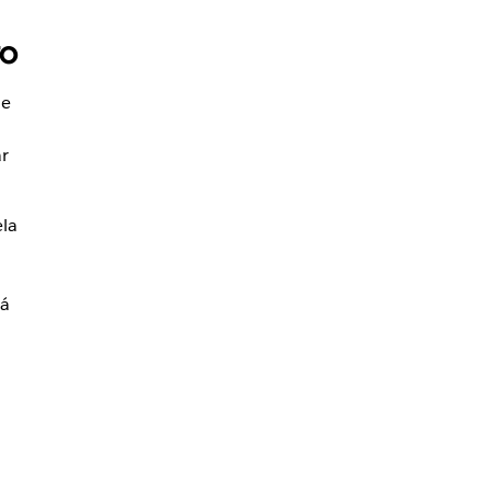
to
de
r
la
rá