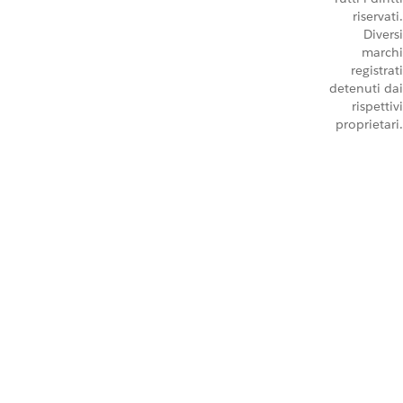
riservati.
Diversi
marchi
registrati
detenuti dai
rispettivi
proprietari.