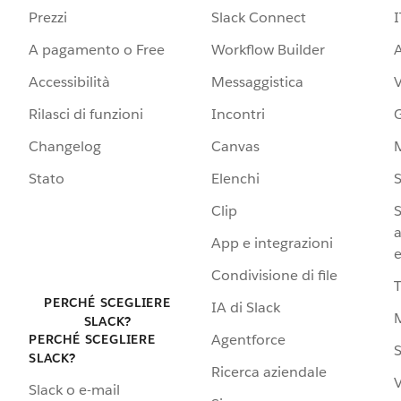
Prezzi
Slack Connect
I
A pagamento o Free
Workflow Builder
A
Accessibilità
Messaggistica
Rilasci di funzioni
Incontri
G
Changelog
Canvas
Stato
Elenchi
S
Clip
S
a
App e integrazioni
e
Condivisione di file
PERCHÉ SCEGLIERE
IA di Slack
SLACK?
Agentforce
PERCHÉ SCEGLIERE
S
SLACK?
Ricerca aziendale
V
Slack o e-mail