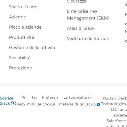
Sicurezza
S
Slack e Teams
Enterprise Key
Aziende
Management (EKM)
S
Piccole aziende
Atlas di Slack
N
Produttività
Vedi tutte le funzioni
S
Gestione delle attività
Scalabilità
Protezione
Pri
Ter
Preferen
Le tue scelte in
Scarica
©2026 Slack
Slack
Technologies,
vacy
mini
ze cookie
materia di privacy
LLC, una
società
Salesforce.
Tutti i diritti