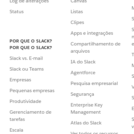
Log de alterações
Canvas
Status
Listas
Clipes
S
Apps e integrações
POR QUE O SLACK?
Compartilhamento de
e
POR QUE O SLACK?
arquivos
Slack vs. E-mail
IA do Slack
Slack ou Teams
Agentforce
S
Empresas
Pesquisa empresarial
V
Pequenas empresas
Segurança
S
Produtividade
Enterprise Key
Management
Gerenciamento de
S
tarefas
Atlas do Slack
v
Escala
Ver todos os recursos