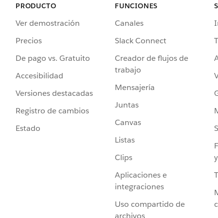
PRODUCTO
FUNCIONES
Ver demostración
Canales
I
Precios
Slack Connect
T
De pago vs. Gratuito
Creador de flujos de
A
trabajo
Accesibilidad
Mensajería
Versiones destacadas
G
Juntas
Registro de cambios
Canvas
Estado
Listas
F
Clips
y
Aplicaciones e
integraciones
Uso compartido de
archivos