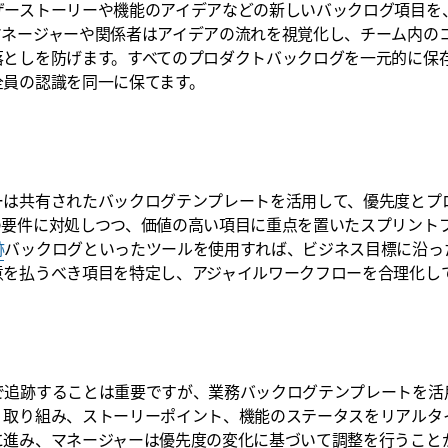
ザーストーリーや機能のアイデアなどの新しいバックログ項目を
マネージャーや関係者はアイデアの流れを視覚化し、チーム内の
落としを防げます。すべてのプロダクトバックログを一元的に保
全員の認識を同一に保てます。
ーは共有されたバックログテンプレートを活用して、優先度とプ
の要件に対処しつつ、価値の高い項目に重点を置いたスプリント
跡
バックログといったツールを使用すれば、ビジネス目標に沿っ
意を払うべき項目を特定し、アジャイルワークフローを合理化し
で追跡することは重要ですが、業務バックログテンプレートを活
、取り組み、ストーリーポイント、機能のステータスをリアルタ
に進み、マネージャーは優先度の変化に基づいて調整を行うこと