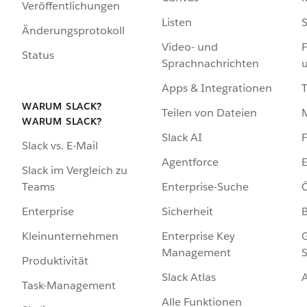
Veröffentlichungen
Listen
S
Änderungsprotokoll
Video- und
F
Status
Sprachnachrichten
Apps & Integrationen
WARUM SLACK?
Teilen von Dateien
WARUM SLACK?
Slack AI
F
Slack vs. E-Mail
Agentforce
E
Slack im Vergleich zu
Enterprise-Suche
Ö
Teams
Sicherheit
Enterprise
Enterprise Key
G
Kleinunternehmen
Management
S
Produktivität
Slack Atlas
Task-Management
Alle Funktionen