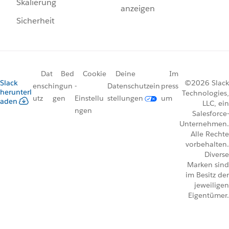
Skalierung
anzeigen
Sicherheit
Dat
Bed
Cookie
Deine
Im
Slack
©2026 Slack
ensch
ingun
-
Datenschutzein
press
herunterl
Technologies,
utz
gen
Einstellu
stellungen
um
aden
LLC, ein
ngen
Salesforce-
Unternehmen.
Alle Rechte
vorbehalten.
Diverse
Marken sind
im Besitz der
jeweiligen
Eigentümer.