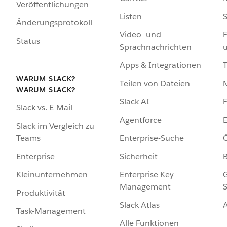
Veröffentlichungen
Listen
S
Änderungsprotokoll
Video- und
F
Status
Sprachnachrichten
Apps & Integrationen
WARUM SLACK?
Teilen von Dateien
WARUM SLACK?
Slack AI
F
Slack vs. E-Mail
Agentforce
E
Slack im Vergleich zu
Enterprise-Suche
Ö
Teams
Sicherheit
Enterprise
Enterprise Key
G
Kleinunternehmen
Management
S
Produktivität
Slack Atlas
Task-Management
Alle Funktionen