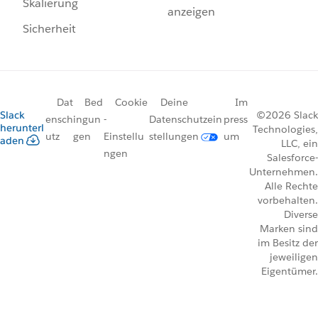
Skalierung
anzeigen
Sicherheit
Dat
Bed
Cookie
Deine
Im
Slack
©2026 Slack
ensch
ingun
-
Datenschutzein
press
herunterl
Technologies,
utz
gen
Einstellu
stellungen
um
aden
LLC, ein
ngen
Salesforce-
Unternehmen.
Alle Rechte
vorbehalten.
Diverse
Marken sind
im Besitz der
jeweiligen
Eigentümer.