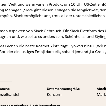
nzen Welt und wenn wir ein Produkt um 10 Uhr US-Zeit einfü
ing Manager. „Slack gibt diesen Kollegen die Möglichkeit, d
ämpfen. Slack ermöglicht uns, trotz all der unterschiedlich
amen Aspekten von Slack Gebrauch. Die Slack-Plattform des
nen und, wie sollte es anders sein, Schönheits- und Styling
ass Lachen die beste Kosmetik ist“, fügt Dybwad hinzu. „Wir 
ot, der ein lustiges Emoji darstellt, sobald jemand ‚La Croi
ranche
Unternehmensgröße
Abtei
inzelhandel
Konzern
Mark
esonders nützliche Slack-Integrationen