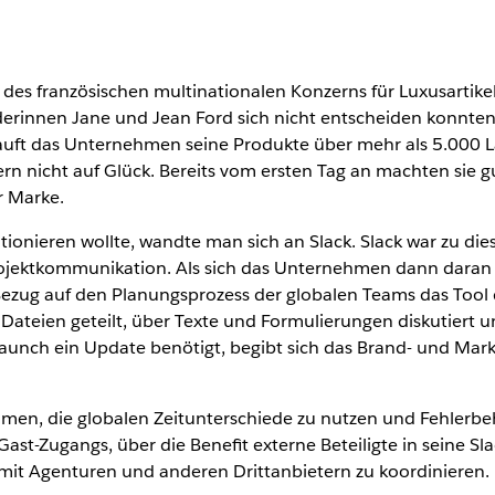
ft des französischen multinationalen Konzerns für Luxusarti
erinnen Jane und Jean Ford sich nicht entscheiden konnten, 
kauft das Unternehmen seine Produkte über mehr als 5.000 
ern nicht auf Glück. Bereits vom ersten Tag an machten sie
r Marke.
ionieren wollte, wandte man sich an Slack. Slack war zu die
jektkommunikation. Als sich das Unternehmen dann daran m
 Bezug auf den Planungsprozess der globalen Teams das Tool d
 Dateien geteilt, über Texte und Formulierungen diskutier
 Launch ein Update benötigt, begibt sich das Brand- und Mar
en, die globalen Zeitunterschiede zu nutzen und Fehlerb
ast-Zugangs, über die Benefit externe Beteiligte in seine Sl
 Agenturen und anderen Drittanbietern zu koordinieren.