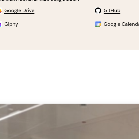
Google Drive
GitHub
Giphy
Google Calend