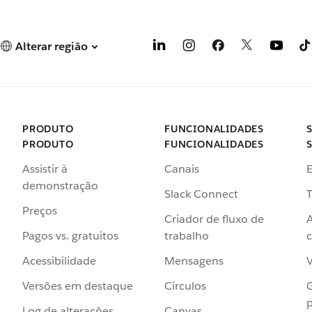
Alterar região
PRODUTO
FUNCIONALIDADES
PRODUTO
FUNCIONALIDADES
Assistir à
Canais
demonstração
Slack Connect
T
Preços
Criador de fluxo de
Pagos vs. gratuitos
trabalho
c
Acessibilidade
Mensagens
Versões em destaque
Círculos
p
Log de alterações
Canvas