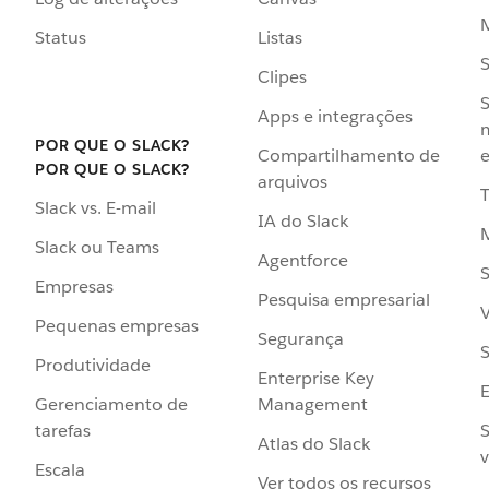
Status
Listas
Clipes
S
Apps e integrações
POR QUE O SLACK?
Compartilhamento de
e
POR QUE O SLACK?
arquivos
Slack vs. E-mail
IA do Slack
Slack ou Teams
Agentforce
S
Empresas
Pesquisa empresarial
V
Pequenas empresas
Segurança
S
Produtividade
Enterprise Key
Management
Gerenciamento de
S
tarefas
Atlas do Slack
v
Escala
Ver todos os recursos