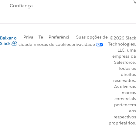
V
Confiança
Priva
Te
Preferênci
Suas opções de
Baixar o
©2026 Slack
Slack
Technologies,
cidade
rmos
as de cookies
privacidade
LLC, uma
empresa da
Salesforce.
Todos os
direitos
reservados.
As diversas
marcas
comerciais
pertencem
aos
respectivos
proprietários.