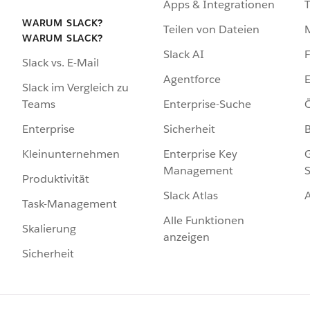
Apps & Integrationen
WARUM SLACK?
Teilen von Dateien
WARUM SLACK?
Slack AI
F
Slack vs. E-Mail
Agentforce
E
Slack im Vergleich zu
Enterprise-Suche
Ö
Teams
Sicherheit
Enterprise
Enterprise Key
G
Kleinunternehmen
Management
S
Produktivität
Slack Atlas
Task-Management
Alle Funktionen
Skalierung
anzeigen
Sicherheit