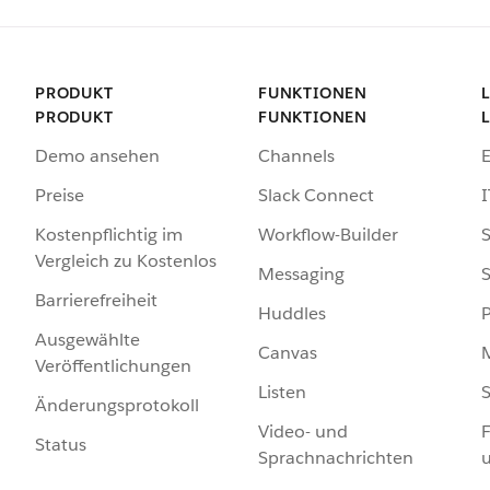
PRODUKT
FUNKTIONEN
PRODUKT
FUNKTIONEN
Demo ansehen
Channels
Preise
Slack Connect
I
Kostenpflichtig im
Workflow-Builder
S
Vergleich zu Kostenlos
Messaging
S
Barrierefreiheit
Huddles
Ausgewählte
Canvas
Veröffentlichungen
Listen
S
Änderungsprotokoll
Video- und
F
Status
Sprachnachrichten