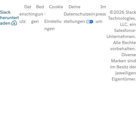
Dat
Bed
Cookie
Deine
Im
Slack
©2026 Slack
ensch
ingun
-
Datenschutzein
press
herunterl
Technologies,
utz
gen
Einstellu
stellungen
um
aden
LLC, ein
ngen
Salesforce-
Unternehmen.
Alle Rechte
vorbehalten.
Diverse
Marken sind
im Besitz der
jeweiligen
Eigentümer.