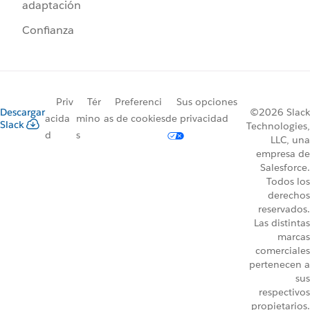
adaptación
Confianza
Priv
Tér
Preferenci
Sus opciones
Descargar
©2026 Slack
acida
mino
as de cookies
de privacidad
Slack
Technologies,
d
s
LLC, una
empresa de
Salesforce.
Todos los
derechos
reservados.
Las distintas
marcas
comerciales
pertenecen a
sus
respectivos
propietarios.