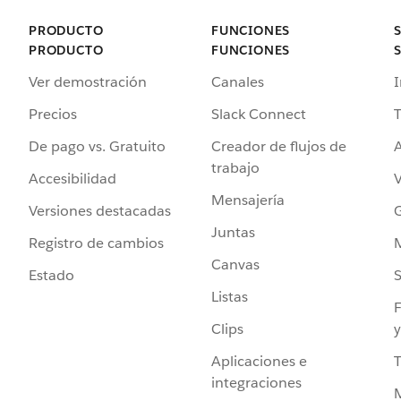
PRODUCTO
FUNCIONES
PRODUCTO
FUNCIONES
Ver demostración
Canales
I
Precios
Slack Connect
T
De pago vs. Gratuito
Creador de flujos de
A
trabajo
Accesibilidad
Mensajería
Versiones destacadas
G
Juntas
Registro de cambios
Canvas
Estado
Listas
F
Clips
y
Aplicaciones e
integraciones