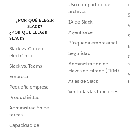
Uso compartido de
archivos
S
¿POR QUÉ ELEGIR
IA de Slack
V
SLACK?
Agentforce
¿POR QUÉ ELEGIR
S
SLACK?
Búsqueda empresarial
Slack vs. Correo
Seguridad
electrónico
C
Administración de
s
Slack vs. Teams
claves de cifrado (EKM)
V
Empresa
Atlas de Slack
s
Pequeña empresa
Ver todas las funciones
Productividad
Administración de
tareas
Capacidad de