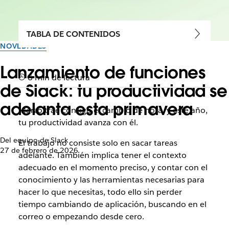
TABLA DE CONTENIDOS
NOVEDADES
Lanzamiento de funciones
6 min de lectura
de Slack: tu productividad se
adelanta esta primavera
Marzo trae consigo el cambio de hora, y este año,
tu productividad avanza con él.
Del equipo de Slack
El trabajo no consiste solo en sacar tareas
27 de febrero de 2026
adelante. También implica tener el contexto
adecuado en el momento preciso, y contar con el
conocimiento y las herramientas necesarias para
hacer lo que necesitas, todo ello sin perder
tiempo cambiando de aplicación, buscando en el
correo o empezando desde cero.