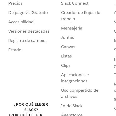
Precios
Slack Connect
T
De pago vs. Gratuito
Creador de flujos de
A
trabajo
Accesibilidad
Mensajería
Versiones destacadas
G
Juntas
Registro de cambios
Canvas
Estado
Listas
F
Clips
y
Aplicaciones e
integraciones
Uso compartido de
archivos
S
¿POR QUÉ ELEGIR
IA de Slack
V
SLACK?
Agentforce
¿POR QUÉ ELEGIR