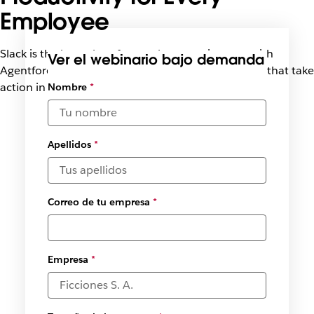
Employee
Slack is the best place for employees to interact with
Ver el webinario bajo demanda
Agentforce. Learn how agents become teammates that take
action in the flow of work.
Selecciona
Nombre
*
las fechas y
las horas
disponibles.
*
Apellidos
*
Correo de tu empresa
*
Empresa
*