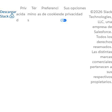
Priv
Tér
Preferenci
Sus opciones
Descargar
©2026 Slack
acida
mino
as de cookies
de privacidad
Slack
Technologies,
d
s
LLC, una
empresa de
Salesforce.
Todos los
derechos
reservados.
Las distintas
marcas
comerciales
pertenecen a
sus
respectivos
propietarios.