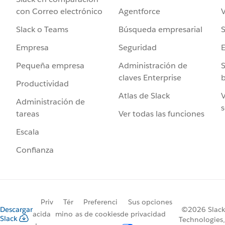
Agentforce
V
con Correo electrónico
Búsqueda empresarial
S
Slack o Teams
Seguridad
Empresa
Administración de
S
Pequeña empresa
claves Enterprise
b
Productividad
Atlas de Slack
V
Administración de
s
Ver todas las funciones
tareas
Escala
Confianza
Priv
Tér
Preferenci
Sus opciones
Descargar
©2026 Slack
acida
mino
as de cookies
de privacidad
Slack
Technologies,