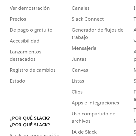
Ver demostración
Canales
I
Precios
Slack Connect
T
De pago o gratuito
Generador de flujos de
A
trabajo
Accesibilidad
Mensajería
Lanzamientos
destacados
Juntas
Registro de cambios
Canvas
Estado
Listas
Clips
F
a
Apps e integraciones
Uso compartido de
¿POR QUÉ SLACK?
archivos
¿POR QUÉ SLACK?
IA de Slack
S
Slack en comparación