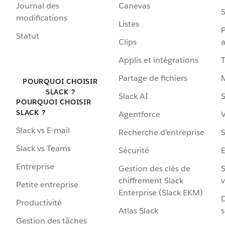
Journal des
Canevas
S
modifications
Listes
P
Statut
Clips
a
Applis et intégrations
Partage de fichiers
POURQUOI CHOISIR
SLACK ?
Slack AI
S
POURQUOI CHOISIR
SLACK ?
Agentforce
V
Slack vs E-mail
Recherche d’entreprise
S
Slack vs Teams
Sécurité
Entreprise
Gestion des clés de
S
chiffrement Slack
v
Petite entreprise
Enterprise (Slack EKM)
D
Productivité
Atlas Slack
s
Gestion des tâches