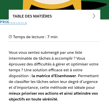
TABLE DES MATIÈRES
PRODUCTIVITÉ
Matrice d’Eisenhower :
Temps de lecture : 7 min
Qu’est-ce que c’est et quelle
est son utilité ?
Vous vous sentez submergé par une liste
interminable de tâches à accomplir ? Vous
La matrice d’Eisenhower est une méthode de priorisation
éprouvez des difficultés à gérer et optimiser votre
des tâches selon l’urgence et l’importance. Elle s’avère
temps ? Une solution efficace est à votre
idéale pour optimiser votre temps.
disposition :
la matrice d’Eisenhower
. Permettant
de classifier les tâches selon leur degré d’urgence
et d’importance, cette méthode est idéale pour
Par l’équipe Slack
19 avril 2023
mieux prioriser vos actions et ainsi atteindre vos
objectifs en toute sérénité.