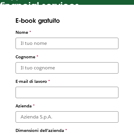
financial services
Simplify operations, increase transparency and build
E-book gratuito
solutions faster with Slack
Nome
*
Cognome
*
E-mail di lavoro
*
Azienda
*
Dimensioni dell’azienda
*