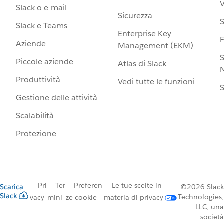
V
Slack o e-mail
Sicurezza
S
Slack e Teams
Enterprise Key
Aziende
Management (EKM)
S
Piccole aziende
Atlas di Slack
N
Produttività
Vedi tutte le funzioni
S
Gestione delle attività
Scalabilità
Protezione
Pri
Ter
Preferen
Le tue scelte in
Scarica
©2026 Slack
Slack
Technologies,
vacy
mini
ze cookie
materia di privacy
LLC, una
società