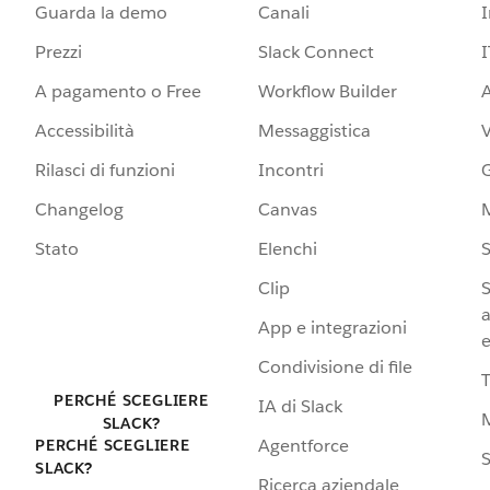
Guarda la demo
Canali
Prezzi
Slack Connect
I
A pagamento o Free
Workflow Builder
A
Accessibilità
Messaggistica
Rilasci di funzioni
Incontri
G
Changelog
Canvas
Stato
Elenchi
S
Clip
S
a
App e integrazioni
e
Condivisione di file
PERCHÉ SCEGLIERE
IA di Slack
SLACK?
Agentforce
PERCHÉ SCEGLIERE
S
SLACK?
Ricerca aziendale