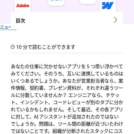
目次
ニュース
マルチプレイヤー型の働き方
10 分で読むことができます
へ：Slackbot の MCP クライ
アントが登場
あなたの仕事に欠かせないアプリを 5 つ思い浮かべて
みてください。そのうち、互いに連携しているものは
いくつあるでしょうか。あなたが営業担当者なら、案
20 を超えるパートナーアプリが、Slackbot や共有チャンネルと
件情報、契約書、プレゼン資料が、それぞれ違うツー
連携するようになりました
ルに分散していませんか？ エンジニアなら、チケッ
ト、インシデント、コードレビューが別のタブに分か
Slack チーム一同作成
れているかもしれません。そして最近、その各アプリ
2026年6月17日
に対して、AI アシスタントが追加されたのではない
でしょうか。問題は、ツール間の距離が近づいたわけ
ではないことです。組織が分断されたスタックにコス