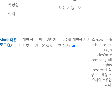
확장성
모든 기능 보기
신뢰
개인 정
약
쿠키 기
귀하의 개인정보 보
Slack 다운
©2026 Slack
로드
Technologies,
보 보호
관
본 설정
호 선택
LLC, a
Salesforce
company. All
rights
reserved. 각
상표는 해당 소
유자의 소유입
니다.