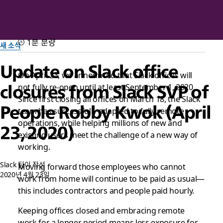
1분 분량
새 소식
Update on Slack office
On April 23, we announced that Slack offices will
not fully re-open until at least September 1, 2020.
closures from Slack SVP of
Since first closing all offices on March 18, the Slack
People Robby Kwok (April
team has successfully adapted to fully remote
operations, while helping millions of new and
23, 2020)
existing users meet the challenge of a new way of
working.
Slack 팀이 작성
Moving forward those employees who cannot
2020년 4월 23일
work from home will continue to be paid as usual—
this includes contractors and people paid hourly.
Keeping offices closed and embracing remote
work for a longer period means less exposure for