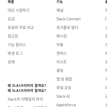
제품
기능
데모 시청하기
채널
요금
Slack Connect
I
유료와 무료 비교
워크플로 빌더
접근성
메시징
기능 릴리스
허들
변경 로그
캔버스
상태
리스트
클립
앱 및 통합
왜 SLACK이어야 할까요?
파일 공유
왜 SLACK이어야 할까요?
Slack AI
Slack과 이메일의 차이
Agentforce