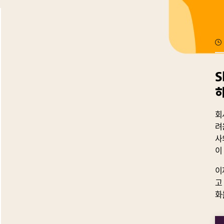
S
회
려
사
이
이
고
화