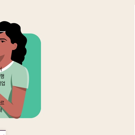
어
대행
협업
빠르
대