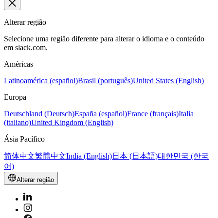
Alterar região
Selecione uma região diferente para alterar o idioma e o conteúdo
em slack.com.
Américas
Latinoamérica (español)
Brasil (português)
United States (English)
Europa
Deutschland (Deutsch)
España (español)
France (français)
Italia
(italiano)
United Kingdom (English)
Ásia Pacífico
简体中文
繁體中文
India (English)
日本 (日本語)
대한민국 (한국
어)
Alterar região