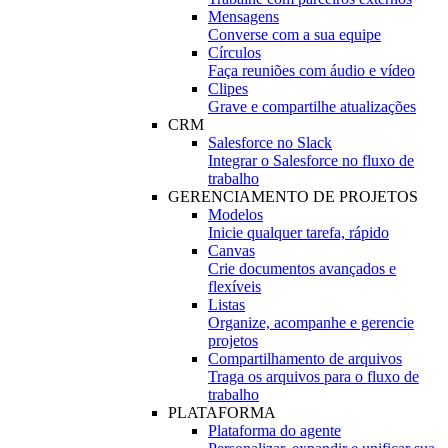
Mensagens
Converse com a sua equipe
Círculos
Faça reuniões com áudio e vídeo
Clipes
Grave e compartilhe atualizações
CRM
Salesforce no Slack
Integrar o Salesforce no fluxo de
trabalho
GERENCIAMENTO DE PROJETOS
Modelos
Inicie qualquer tarefa, rápido
Canvas
Crie documentos avançados e
flexíveis
Listas
Organize, acompanhe e gerencie
projetos
Compartilhamento de arquivos
Traga os arquivos para o fluxo de
trabalho
PLATAFORMA
Plataforma do agente