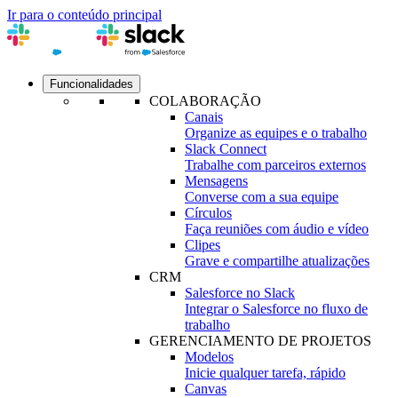
Ir para o conteúdo principal
Funcionalidades
COLABORAÇÃO
Canais
Organize as equipes e o trabalho
Slack Connect
Trabalhe com parceiros externos
Mensagens
Converse com a sua equipe
Círculos
Faça reuniões com áudio e vídeo
Clipes
Grave e compartilhe atualizações
CRM
Salesforce no Slack
Integrar o Salesforce no fluxo de
trabalho
GERENCIAMENTO DE PROJETOS
Modelos
Inicie qualquer tarefa, rápido
Canvas