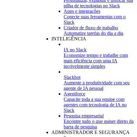
Personalizar, expandir e unificar sua
pilha de tecnologias no Slack
Apps e integrações
Conecte suas ferramentas com o
Slack
Criador de fluxo de trabalho
Automatize tarefas do dia a dia
INTELIGÊNCIA
IA no Slack
Economize tempo e trabalhe com
mais eficiência com uma IA
incrivelmente simples
Slackbot
Aumente a produtividade com seu
agente de IA pessoal
Agentforce
Capacite toda a sua equipe com
agentes com tecnologia de IA no
Slack
Pesquisa empresarial
Encontre tudo o que quiser direto da
barra de pesquisa
ADMINISTRADOR E SEGURANÇA