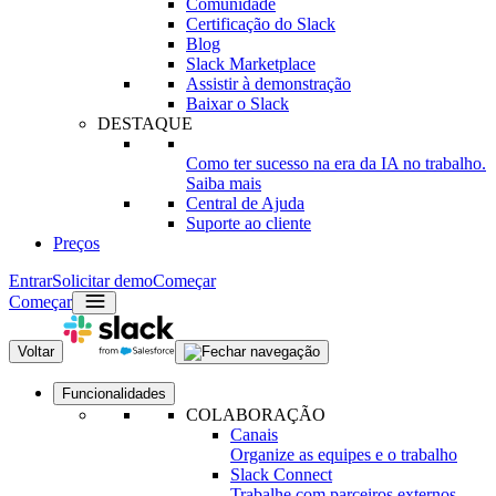
Comunidade
Certificação do Slack
Blog
Slack Marketplace
Assistir à demonstração
Baixar o Slack
DESTAQUE
Como ter sucesso na era da IA no trabalho.
Saiba mais
Central de Ajuda
Suporte ao cliente
Preços
Entrar
Solicitar demo
Começar
Começar
Voltar
Funcionalidades
COLABORAÇÃO
Canais
Organize as equipes e o trabalho
Slack Connect
Trabalhe com parceiros externos