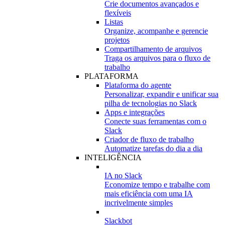
Crie documentos avançados e
flexíveis
Listas
Organize, acompanhe e gerencie
projetos
Compartilhamento de arquivos
Traga os arquivos para o fluxo de
trabalho
PLATAFORMA
Plataforma do agente
Personalizar, expandir e unificar sua
pilha de tecnologias no Slack
Apps e integrações
Conecte suas ferramentas com o
Slack
Criador de fluxo de trabalho
Automatize tarefas do dia a dia
INTELIGÊNCIA
IA no Slack
Economize tempo e trabalhe com
mais eficiência com uma IA
incrivelmente simples
Slackbot