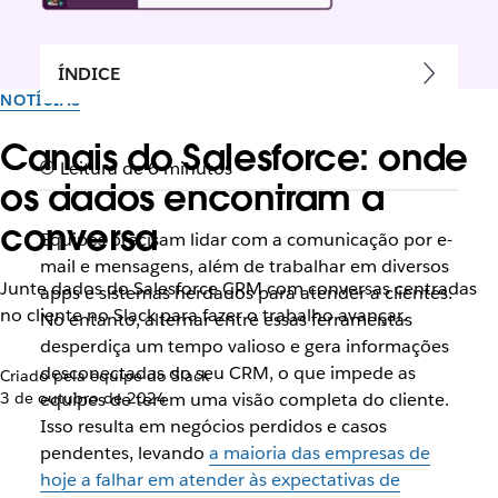
ÍNDICE
NOTÍCIAS
Canais do Salesforce: onde
Leitura de 6 minutos
os dados encontram a
conversa
Equipes precisam lidar com a comunicação por e-
mail e mensagens, além de trabalhar em diversos
Junte dados do Salesforce CRM com conversas centradas
apps e sistemas herdados para atender a clientes.
no cliente no Slack para fazer o trabalho avançar.
No entanto, alternar entre essas ferramentas
desperdiça um tempo valioso e gera informações
desconectadas do seu CRM, o que impede as
Criado pela equipe do Slack
3 de outubro de 2024
equipes de terem uma visão completa do cliente.
Isso resulta em negócios perdidos e casos
pendentes, levando
a maioria das empresas de
hoje a falhar em atender às expectativas de