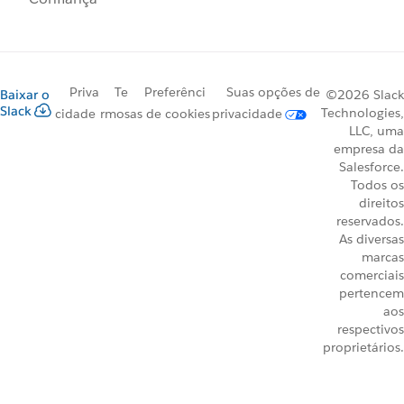
Priva
Te
Preferênci
Suas opções de
Baixar o
©2026 Slack
Slack
Technologies,
cidade
rmos
as de cookies
privacidade
LLC, uma
empresa da
Salesforce.
Todos os
direitos
reservados.
As diversas
marcas
comerciais
pertencem
aos
respectivos
proprietários.