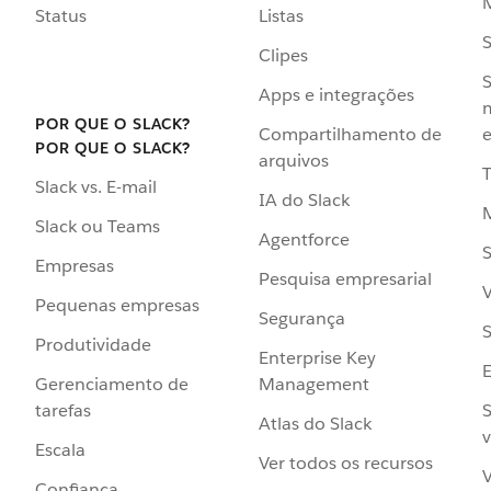
Status
Listas
Clipes
S
Apps e integrações
POR QUE O SLACK?
Compartilhamento de
e
POR QUE O SLACK?
arquivos
Slack vs. E-mail
IA do Slack
Slack ou Teams
Agentforce
S
Empresas
Pesquisa empresarial
V
Pequenas empresas
Segurança
S
Produtividade
Enterprise Key
Management
Gerenciamento de
S
tarefas
Atlas do Slack
v
Escala
Ver todos os recursos
V
Confiança